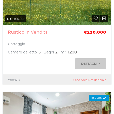
Rif. RC5962
Rustico In Vendita
€220.000
Correggio
Camere da letto
6
Bagni
2
m²
1.200
DETTAGLI
Agenzia
Sede Area Residenziale
ESCLUSIVA