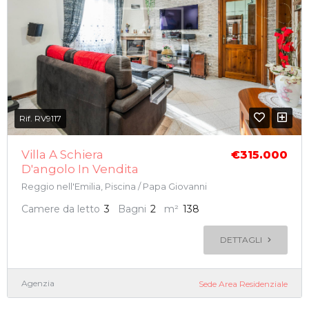
Rif. RV9117
Villa A Schiera
€315.000
D'angolo In Vendita
Reggio nell'Emilia, Piscina / Papa Giovanni
Camere da letto
3
Bagni
2
m²
138
DETTAGLI
Agenzia
Sede Area Residenziale