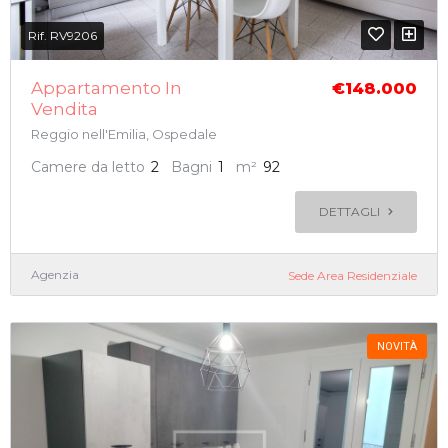
Rif. RV9206
Appartamento In
€148.000
Vendita
Reggio nell'Emilia, Ospedale
Camere da letto
2
Bagni
1
m²
92
DETTAGLI
Agenzia
Sede Area Residenziale
NOVITÀ