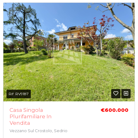
Rif. RV9187
Casa Singola
€600.000
Plurifamiliare In
Vendita
Vezzano Sul Crostolo, Sedrio