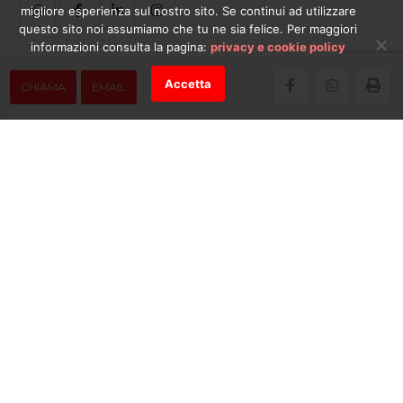
migliore esperienza sul nostro sito. Se continui ad utilizzare
questo sito noi assumiamo che tu ne sia felice. Per maggiori
informazioni consulta la pagina:
privacy e cookie policy
Accetta
CHIAMA
EMAIL
© Piazza Affari srl - Via Cadoppi, 8/B - 42124 Reggio Emilia (RE) - C.F.
e P.IVA 02190760351 - REA RE-259616 -
Privacy e cookie policy
.
Torna all'inizio