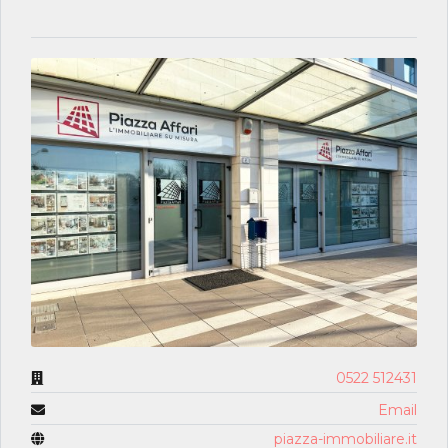
0522 512431
Email
piazza-immobiliare.it