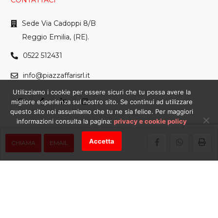
CONTATTACI
Sede Via Cadoppi 8/B
Reggio Emilia, (RE).
0522 512431
info@piazzaffarisrl.it
Utilizziamo i cookie per essere sicuri che tu possa avere la
migliore esperienza sul nostro sito. Se continui ad utilizzare
questo sito noi assumiamo che tu ne sia felice. Per maggiori
informazioni consulta la pagina:
privacy e cookie policy
Accetta
CHIAMA
EMAIL