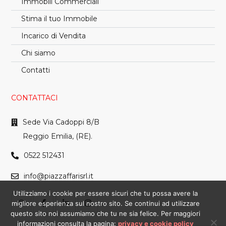
Immobili Commerciali
Stima il tuo Immobile
Incarico di Vendita
Chi siamo
Contatti
CONTATTACI
Sede Via Cadoppi 8/B
Reggio Emilia, (RE).
0522 512431
info@piazzaffarisrl.it
Utilizziamo i cookie per essere sicuri che tu possa avere la
migliore esperienza sul nostro sito. Se continui ad utilizzare
questo sito noi assumiamo che tu ne sia felice. Per maggiori
informazioni consulta la pagina:
privacy e cookie policy